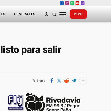
Facebook
Instagram
WhatsApp
YouTube
Twitch
LES
GENERALES
VIVO
isto para salir
Share