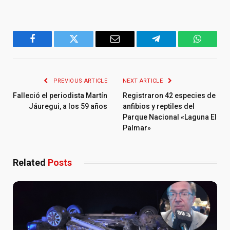
Facebook
Twitter
Email
Telegram
WhatsA
PREVIOUS ARTICLE
NEXT ARTICLE
Falleció el periodista Martín
Registraron 42 especies de
Jáuregui, a los 59 años
anfibios y reptiles del
Parque Nacional «Laguna El
Palmar»
Related
Posts