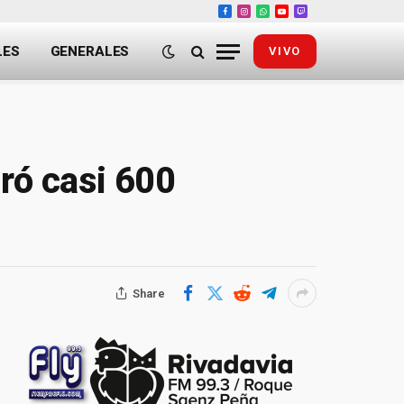
Facebook
Instagram
WhatsApp
YouTube
Twitch
LES
GENERALES
VIVO
ró casi 600
Share