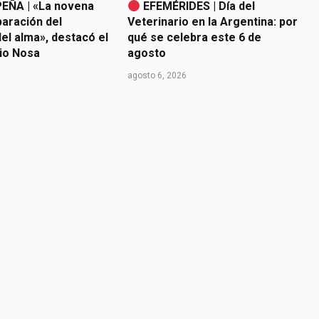
EÑA | «La novena
EFEMÉRIDES | Día del
paración del
Veterinario en la Argentina: por
el alma», destacó el
qué se celebra este 6 de
io Nosa
agosto
agosto 6, 2026