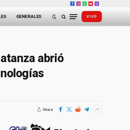
Facebook
Instagram
WhatsApp
YouTube
Twitch
LES
GENERALES
VIVO
Matanza abrió
cnologías
Share