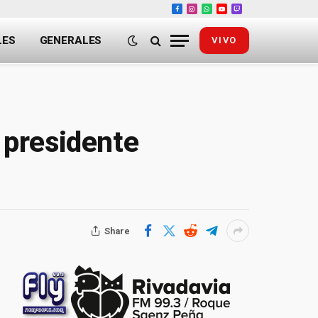
Facebook
Instagram
WhatsApp
YouTube
Twitch
LES
GENERALES
VIVO
l presidente
Share