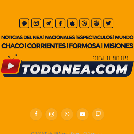
Facebook
Instagram
WhatsApp
YouTube
Twitch
© 2026 TodoNEA.com
Estudio2k1.com.ar