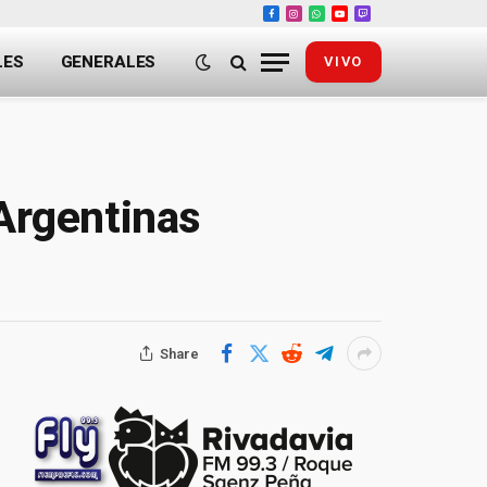
Facebook
Instagram
WhatsApp
YouTube
Twitch
LES
GENERALES
VIVO
 Argentinas
Share