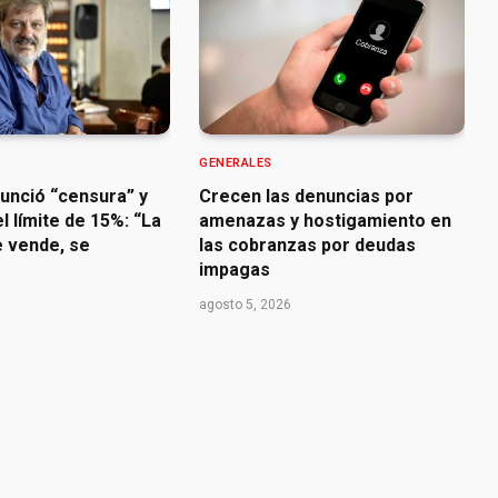
GENERALES
nunció “censura” y
Crecen las denuncias por
l límite de 15%: “La
amenazas y hostigamiento en
e vende, se
las cobranzas por deudas
impagas
agosto 5, 2026